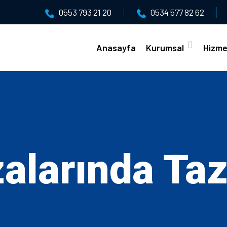
0553 793 21 20
0534 577 82 62
Anasayfa
Kurumsal
Hizme
zalarında Ta