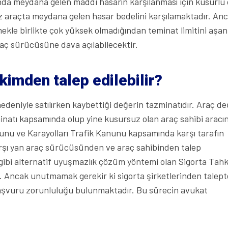
sında meydana gelen maddi hasarın karşılanması için kusurlu
uz araçta meydana gelen hasar bedelini karşılamaktadır. An
şmekle birlikte çok yüksek olmadığından teminat limitini aşan
raç sürücüsüne dava açılabilecektir.
kimden talep edilebilir?
deniyle satılırken kaybettiği değerin tazminatıdır. Araç d
minatı kapsamında olup yine kusursuz olan araç sahibi aracın
unu ve Karayolları Trafik Kanunu kapsamında karşı tarafın
karşı yan araç sürücüsünden ve araç sahibinden talep
i gibi alternatif uyuşmazlık çözüm yöntemi olan Sigorta Tah
 Ancak unutmamak gerekir ki sigorta şirketlerinden talept
başvuru zorunluluğu bulunmaktadır. Bu sürecin avukat