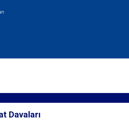
rı
at Davaları