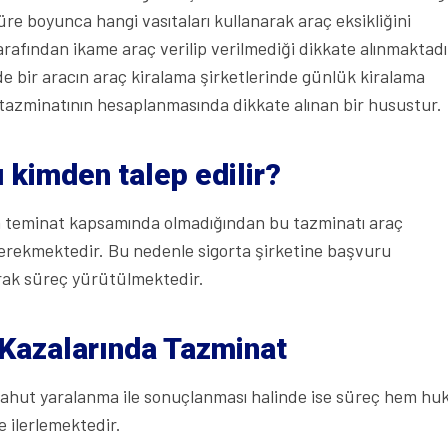
re boyunca hangi vasıtaları kullanarak araç eksikliğini
arafından ikame araç verilip verilmediği dikkate alınmaktadı
e bir aracın araç kiralama şirketlerinde günlük kiralama
tazminatının hesaplanmasında dikkate alınan bir husustur.
 kimden talep edilir?
in teminat kapsamında olmadığından bu tazminatı araç
rekmektedir. Bu nedenle sigorta şirketine başvuru
rak süreç yürütülmektedir.
 Kazalarında Tazminat
yahut yaralanma ile sonuçlanması halinde ise süreç hem hu
e ilerlemektedir.