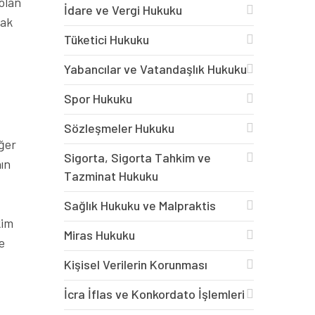
 olan
İdare ve Vergi Hukuku
cak
Tüketici Hukuku
Yabancılar ve Vatandaşlık Hukuku
Spor Hukuku
Sözleşmeler Hukuku
eğer
Sigorta, Sigorta Tahkim ve
ın
Tazminat Hukuku
Sağlık Hukuku ve Malpraktis
kim
Miras Hukuku
e
Kişisel Verilerin Korunması
İcra İflas ve Konkordato İşlemleri