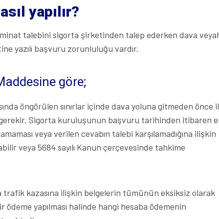
asıl yapılır?
zminat talebini sigorta şirketinden talep ederken dava veya
ne yazılı başvuru zorunluluğu vardır.
 Maddesine göre;
ında öngörülen sınırlar içinde dava yoluna gitmeden önce ilg
gerekir. Sigorta kuruluşunun başvuru tarihinden itibaren 
amaması veya verilen cevabın talebi karşılamadığına ilişkin
abilir veya 5684 sayılı Kanun çerçevesinde tahkime
a trafik kazasına ilişkin belgelerin tümünün eksiksiz olarak
e bir ödeme yapılması halinde hangi hesaba ödemenin